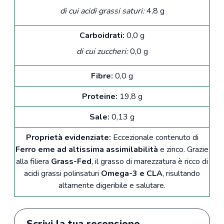
di cui acidi grassi saturi:
4,8 g
Carboidrati:
0,0 g
di cui zuccheri:
0,0 g
Fibre:
0,0 g
Proteine:
19,8 g
Sale:
0,13 g
Proprietà evidenziate:
Eccezionale contenuto di
Ferro eme ad altissima assimilabilità
e zinco. Grazie
alla filiera
Grass-Fed
, il grasso di marezzatura è ricco di
acidi grassi polinsaturi
Omega-3 e CLA
, risultando
altamente digeribile e salutare.
Scrivi la tua recensione