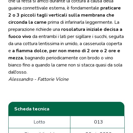
che la fetta si arricci durante la cottura a causa della
guaina connettivale esterna, è fondamentale
praticare
2 o 3 piccoli tagli verticali sulla membrana che
circonda la carne
prima di infarinarla leggermente. La
preparazione richiede una
rosolatura iniziale decisa a
fuoco vivo
da entrambi i lati per sigillare i succhi, seguita
da una cottura lentissima in umido, a casseruola coperta
e
a fiamma dolce, per non meno di 2 ore o 2 ore e
mezza
, bagnando periodicamente con brodo o vino
bianco fino a quando la carne non si stacca quasi da sola
dall'osso.
Alessandro - Fattorie Vicine
Scheda tecnica
Lotto
013