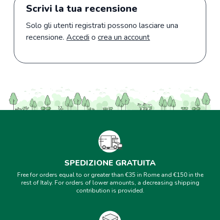
Scrivi la tua recensione
Solo gli utenti registrati possono lasciare una
recensione.
Accedi
o
crea un account
SPEDIZIONE GRATUITA
Free for orders equal to or greater than €35 in Rome and €150 in the
rest of Italy. For orders of lower amounts, a decreasing shipping
contribution is provided.