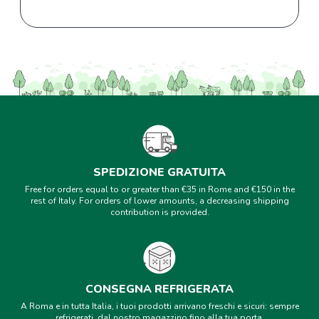
SPEDIZIONE GRATUITA
Free for orders equal to or greater than €35 in Rome and €150 in the
rest of Italy. For orders of lower amounts, a decreasing shipping
contribution is provided.
CONSEGNA REFRIGERATA
A Roma e in tutta Italia, i tuoi prodotti arrivano freschi e sicuri: sempre
refrigerati, dal nostro magazzino fino alla tua porta.